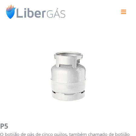
Ir
Produtos
para
o
conteúdo
P5
O botijão de gás de cinco quilos, também chamado de botijão